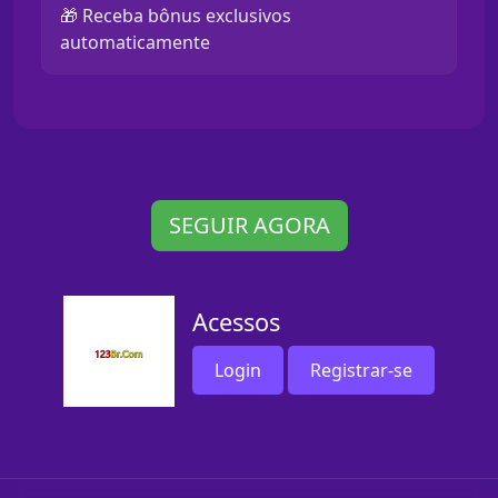
🎁 Receba bônus exclusivos
automaticamente
SEGUIR AGORA
Acessos
Login
Registrar-se