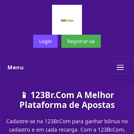
Login
Registrar-se
Menu
📱 123Br.Com A Melhor
Plataforma de Apostas
Cadastre-se na 123Br.Com para ganhar bônus no
cadastro e em cada recarga. Com a 123Br.Com,