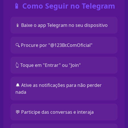
📱 Como Seguir no Telegram
📱 Baixe o app Telegram no seu dispositivo
🔍 Procure por "@123Br.ComOficial"
👆 Toque em "Entrar" ou "Join"
🔔 Ative as notificações para não perder
nada
💬 Participe das conversas e interaja