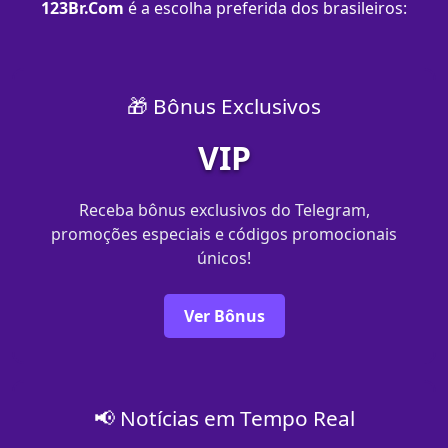
123Br.Com
é a escolha preferida dos brasileiros:
🎁 Bônus Exclusivos
VIP
Receba bônus exclusivos do Telegram,
promoções especiais e códigos promocionais
únicos!
Ver Bônus
📢 Notícias em Tempo Real