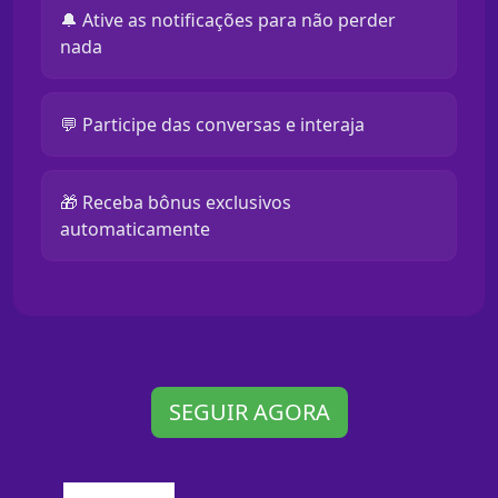
🔔 Ative as notificações para não perder
nada
💬 Participe das conversas e interaja
🎁 Receba bônus exclusivos
automaticamente
SEGUIR AGORA