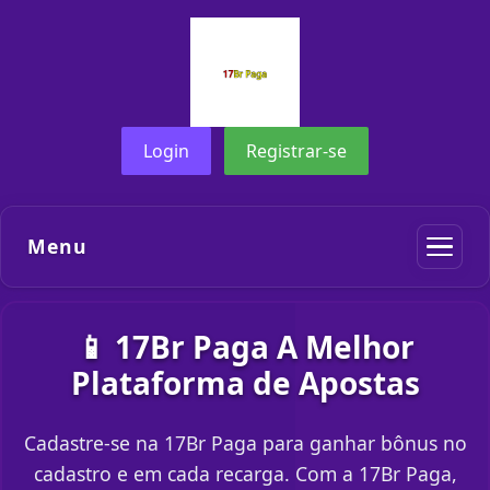
Login
Registrar-se
Menu
📱 17Br Paga A Melhor
Plataforma de Apostas
Cadastre-se na 17Br Paga para ganhar bônus no
cadastro e em cada recarga. Com a 17Br Paga,