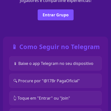
jogadores e compartilhe experiências!
Entrar Grupo
📱 Como Seguir no Telegram
📱 Baixe o app Telegram no seu dispositivo
🔍 Procure por "@17Br PagaOficial"
👆 Toque em "Entrar" ou "Join"