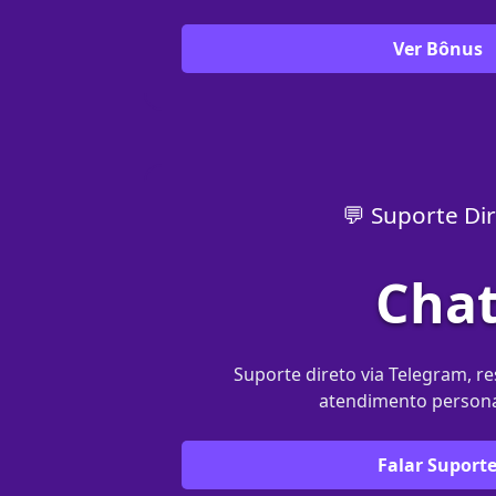
Ver Bônus
💬 Suporte Di
Cha
Suporte direto via Telegram, r
atendimento persona
Falar Suport