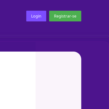
Login
Registrar-se