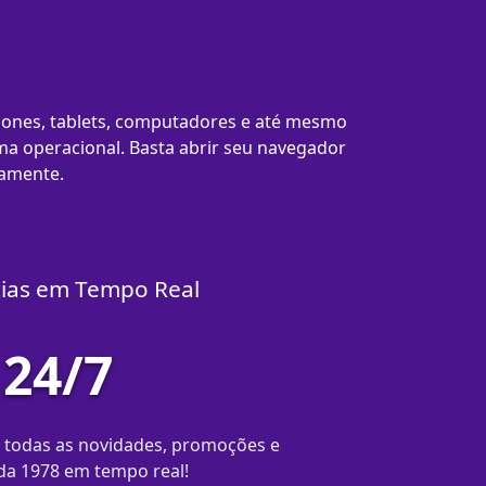
hones, tablets, computadores e até mesmo
ma operacional. Basta abrir seu navegador
tamente.
cias em Tempo Real
24/7
e todas as novidades, promoções e
da 1978 em tempo real!