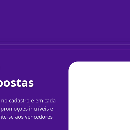
postas
 no cadastro e em cada
 promoções incríveis e
unte-se aos vencedores