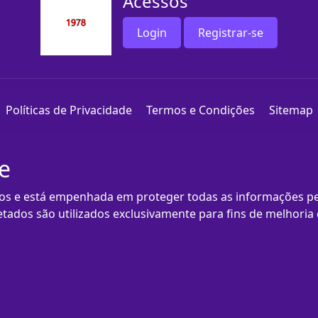
Acessos
Login
Registrar-se
Políticas de Privacidade
Termos e Condições
Sitemap
de
rios e está empenhada em proteger todas as informações p
tados são utilizados exclusivamente para fins de melhoria