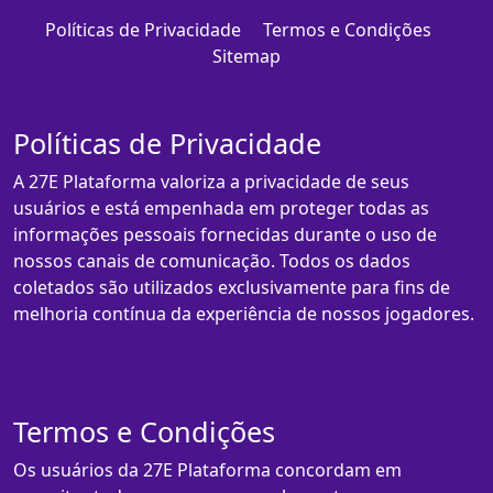
Políticas de Privacidade
Termos e Condições
Sitemap
Políticas de Privacidade
A 27E Plataforma valoriza a privacidade de seus
usuários e está empenhada em proteger todas as
informações pessoais fornecidas durante o uso de
nossos canais de comunicação. Todos os dados
coletados são utilizados exclusivamente para fins de
melhoria contínua da experiência de nossos jogadores.
Termos e Condições
Os usuários da 27E Plataforma concordam em