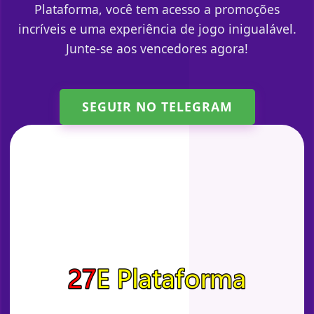
Plataforma, você tem acesso a promoções
incríveis e uma experiência de jogo inigualável.
Junte-se aos vencedores agora!
SEGUIR NO TELEGRAM