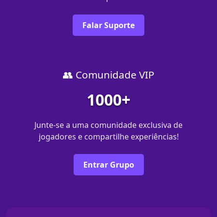
Falar Suporte
👥 Comunidade VIP
1000+
Junte-se a uma comunidade exclusiva de
jogadores e compartilhe experiências!
Entrar Grupo