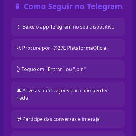
📱 Como Seguir no Telegram
📱 Baixe o app Telegram no seu dispositivo
🔍 Procure por "@27E PlataformaOficial"
👆 Toque em "Entrar" ou "Join"
🔔 Ative as notificações para não perder
nada
💬 Participe das conversas e interaja