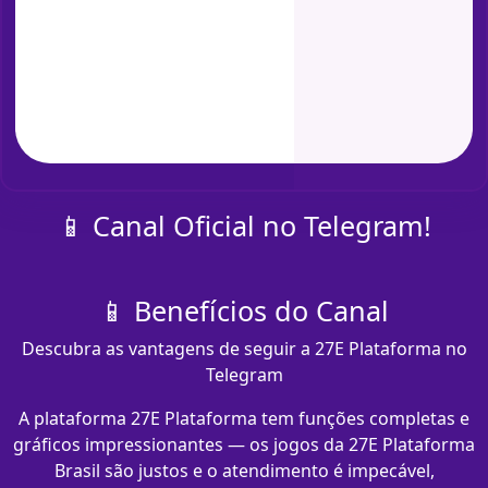
📱 Canal Oficial no Telegram!
📱 Benefícios do Canal
Descubra as vantagens de seguir a 27E Plataforma no
Telegram
A plataforma 27E Plataforma tem funções completas e
gráficos impressionantes — os jogos da 27E Plataforma
Brasil são justos e o atendimento é impecável,