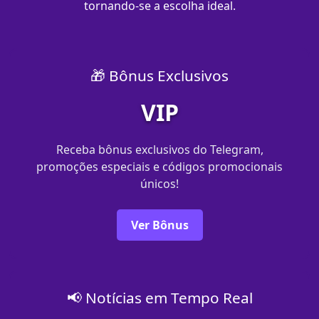
tornando-se a escolha ideal.
🎁 Bônus Exclusivos
VIP
Receba bônus exclusivos do Telegram,
promoções especiais e códigos promocionais
únicos!
Ver Bônus
📢 Notícias em Tempo Real