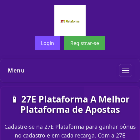
Login
Registrar-se
Menu
📱 27E Plataforma A Melhor
Plataforma de Apostas
Cadastre-se na 27E Plataforma para ganhar bônus
no cadastro e em cada recarga. Com a 27E