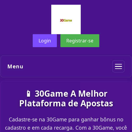
Login
Registrar-se
Menu
📱 30Game A Melhor
Plataforma de Apostas
Cadastre-se na 30Game para ganhar bônus no
cadastro e em cada recarga. Com a 30Game, você