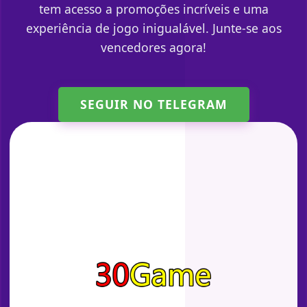
tem acesso a promoções incríveis e uma
experiência de jogo inigualável. Junte-se aos
vencedores agora!
SEGUIR NO TELEGRAM