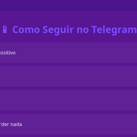
📱 Como Seguir no Telegram
ositivo
erder nada