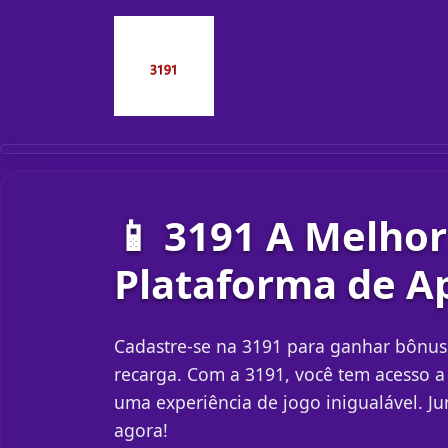
📱 3191 A Melhor
Plataforma de A
Cadastre-se na 3191 para ganhar bônus
recarga. Com a 3191, você tem acesso a
uma experiência de jogo inigualável. J
agora!