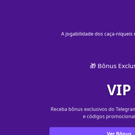
A jogabilidade dos caça-níqueis
🎁 Bônus Exclu
VIP
Receba bônus exclusivos do Telegra
e códigos promocionai
Ver Bônus