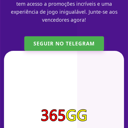
tem acesso a promoções incríveis e uma
experiência de jogo inigualável. Junte-se aos
vencedores agora!
SEGUIR NO TELEGRAM