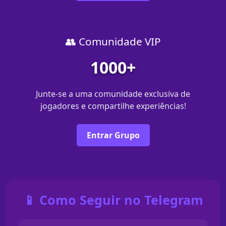
👥 Comunidade VIP
1000+
Junte-se a uma comunidade exclusiva de
jogadores e compartilhe experiências!
Entrar Grupo
📱 Como Seguir no Telegram