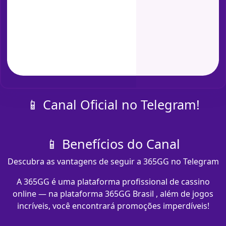
📱 Canal Oficial no Telegram!
📱 Benefícios do Canal
Descubra as vantagens de seguir a 365GG no Telegram
A 365GG é uma plataforma profissional de cassino
online — na plataforma 365GG Brasil , além de jogos
incríveis, você encontrará promoções imperdíveis!