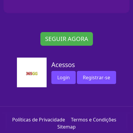
SEGUIR AGORA
Acessos
Login
Registrar-se
Políticas de Privacidade
Termos e Condições
Sitemap