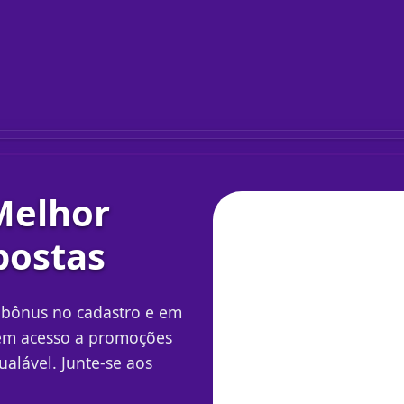
Melhor
postas
 bônus no cadastro e em
tem acesso a promoções
ualável. Junte-se aos