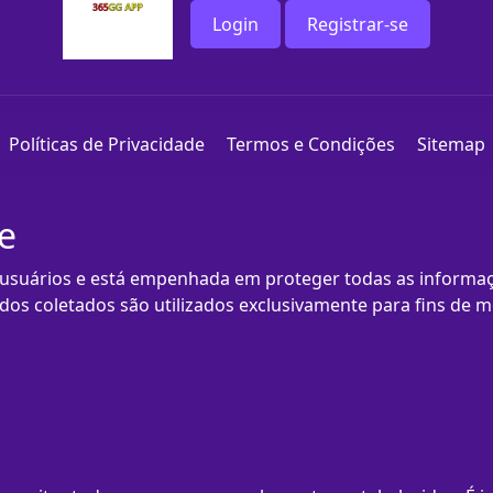
Login
Registrar-se
Políticas de Privacidade
Termos e Condições
Sitemap
de
s usuários e está empenhada em proteger todas as informaç
os coletados são utilizados exclusivamente para fins de m