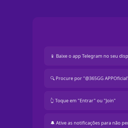
📱 Baixe o app Telegram no seu disp
🔍 Procure por "@365GG APPOficial
👆 Toque em "Entrar" ou "Join"
🔔 Ative as notificações para não p