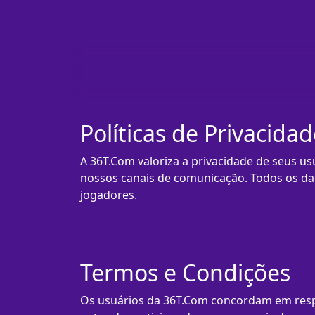
Políticas de Privacida
A 36T.Com valoriza a privacidade de seus u
nossos canais de comunicação. Todos os dad
jogadores.
Termos e Condições
Os usuários da 36T.Com concordam em respe