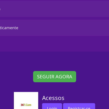
a
aticamente
SEGUIR AGORA
Acessos
Login
Registrar-se