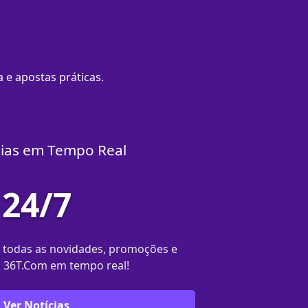
 e apostas práticas.
cias em Tempo Real
24/7
e todas as novidades, promoções e
 36T.Com em tempo real!
Ver Notícias