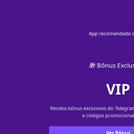
App recomendado da 
🎁 Bônus Exclu
VIP
Receba bônus exclusivos do Telegra
e códigos promocionai
Ver Bônus