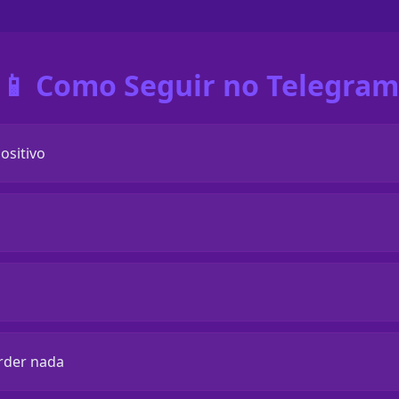
📱 Como Seguir no Telegram
ositivo
erder nada