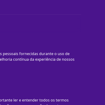
s pessoais fornecidas durante o uso de
elhoria contínua da experiência de nossos
rtante ler e entender todos os termos