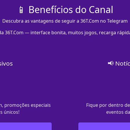
📱 Benefícios do Canal
Descubra as vantagens de seguir a 36T.Com no Telegram
36T.Com — interface bonita, muitos jogos, recarga rápida
sivos
📢 Notí
m, promoções especiais
Fique por dentro d
s únicos!
eventos da