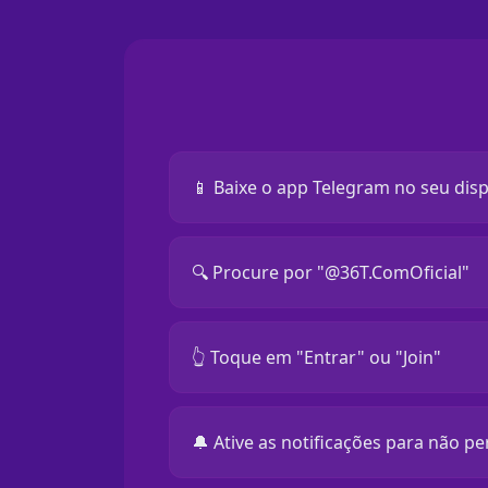
📱 Baixe o app Telegram no seu disp
🔍 Procure por "@36T.ComOficial"
👆 Toque em "Entrar" ou "Join"
🔔 Ative as notificações para não p