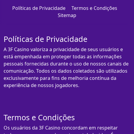
Políticas de Privacidade
Termos e Condições
Sitemap
Políticas de Privacidade
A 3F Casino valoriza a privacidade de seus usuários e
está empenhada em proteger todas as informações
pessoais fornecidas durante o uso de nossos canais de
comunicação. Todos os dados coletados são utilizados
exclusivamente para fins de melhoria contínua da
experiência de nossos jogadores.
Termos e Condições
Os usuários da 3F Casino concordam em respeitar