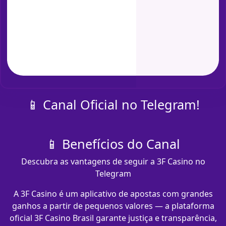
📱 Canal Oficial no Telegram!
📱 Benefícios do Canal
Descubra as vantagens de seguir a 3F Casino no
Telegram
A 3F Casino é um aplicativo de apostas com grandes
ganhos a partir de pequenos valores — a plataforma
oficial 3F Casino Brasil garante justiça e transparência,