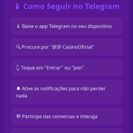
📱 Como Seguir no Telegram
📱 Baixe o app Telegram no seu dispositivo
🔍 Procure por "@3F CasinoOficial"
👆 Toque em "Entrar" ou "Join"
🔔 Ative as notificações para não perder
nada
💬 Participe das conversas e interaja