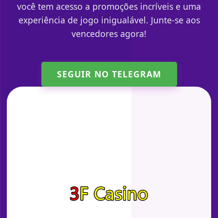
você tem acesso a promoções incríveis e uma
experiência de jogo inigualável. Junte-se aos
vencedores agora!
SEGUIR NO TELEGRAM