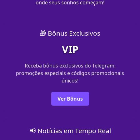
onde seus sonhos começam!
🎁 Bônus Exclusivos
VIP
Receba bônus exclusivos do Telegram,
promoções especiais e códigos promocionais
únicos!
Ver Bônus
📢 Notícias em Tempo Real