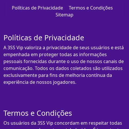
Políticas de Privacidade
Termos e Condições
Sitemap
Políticas de Privacidade
A 3SS Vip valoriza a privacidade de seus usuários e está
empenhada em proteger todas as informações
pessoais fornecidas durante o uso de nossos canais de
comunicação. Todos os dados coletados são utilizados
exclusivamente para fins de melhoria contínua da
experiência de nossos jogadores.
Termos e Condições
Os usuários da 3SS Vip concordam em respeitar todas