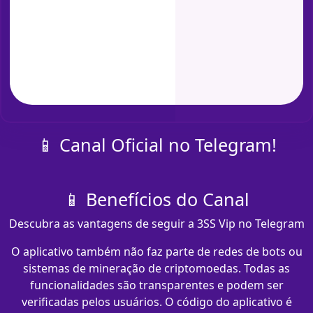
📱 Canal Oficial no Telegram!
📱 Benefícios do Canal
Descubra as vantagens de seguir a 3SS Vip no Telegram
O aplicativo também não faz parte de redes de bots ou
sistemas de mineração de criptomoedas. Todas as
funcionalidades são transparentes e podem ser
verificadas pelos usuários. O código do aplicativo é