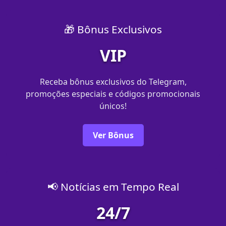
🎁 Bônus Exclusivos
VIP
Receba bônus exclusivos do Telegram,
promoções especiais e códigos promocionais
únicos!
Ver Bônus
📢 Notícias em Tempo Real
24/7