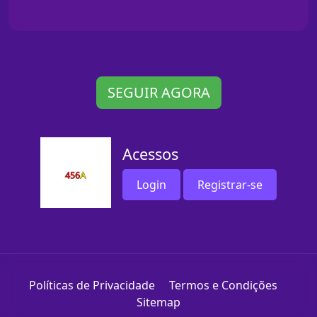
SEGUIR AGORA
Acessos
Login
Registrar-se
Políticas de Privacidade
Termos e Condições
Sitemap