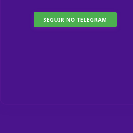
SEGUIR NO TELEGRAM