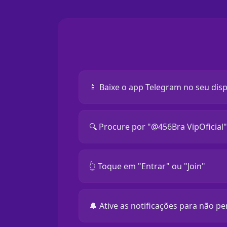
📱 Baixe o app Telegram no seu disp
🔍 Procure por "@456Bra VipOficial"
👆 Toque em "Entrar" ou "Join"
🔔 Ative as notificações para não p