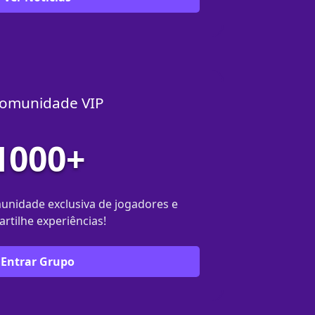
Comunidade VIP
1000+
unidade exclusiva de jogadores e
rtilhe experiências!
Entrar Grupo