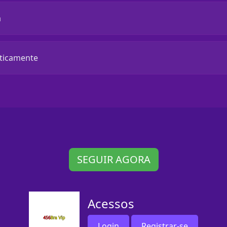
a
aticamente
SEGUIR AGORA
Acessos
Login
Registrar-se