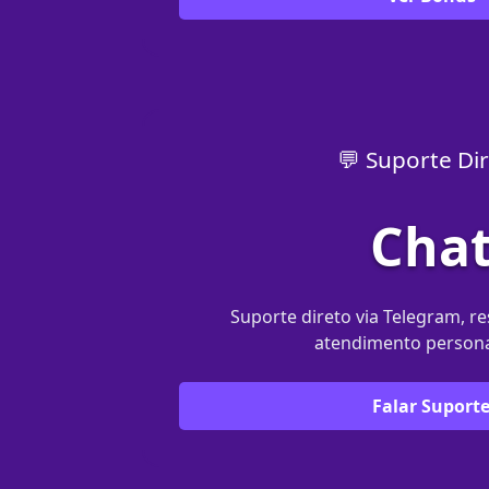
💬 Suporte Di
Cha
Suporte direto via Telegram, r
atendimento persona
Falar Suport