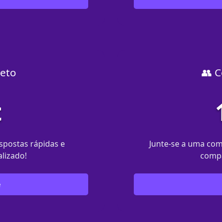
reto
👥 
t
espostas rápidas e
Junte-se a uma com
lizado!
compa
e