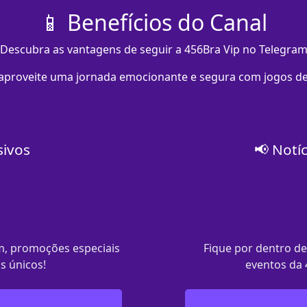
📱 Benefícios do Canal
Descubra as vantagens de seguir a 456Bra Vip no Telegra
 e aproveite uma jornada emocionante e segura com jogos de
sivos
📢 Notí
m, promoções especiais
Fique por dentro d
s únicos!
eventos da 