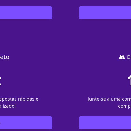
reto
👥 
t
espostas rápidas e
Junte-se a uma com
lizado!
compa
e