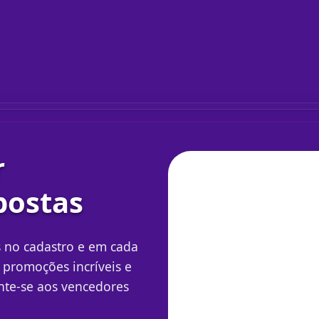
r
postas
 no cadastro e em cada
 promoções incríveis e
unte-se aos vencedores