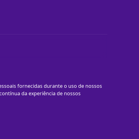
essoais fornecidas durante o uso de nossos
 contínua da experiência de nossos