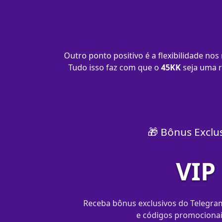
Outro ponto positivo é a flexibilidade nos
Tudo isso faz com que o
45KK
seja uma r
🎁 Bônus Exclu
VIP
Receba bônus exclusivos do Telegra
e códigos promocionai