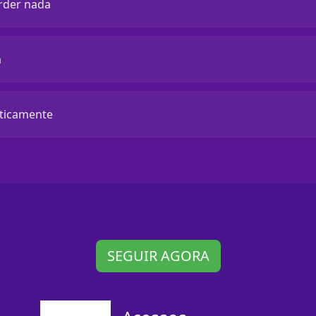
erder nada
a
aticamente
SEGUIR AGORA