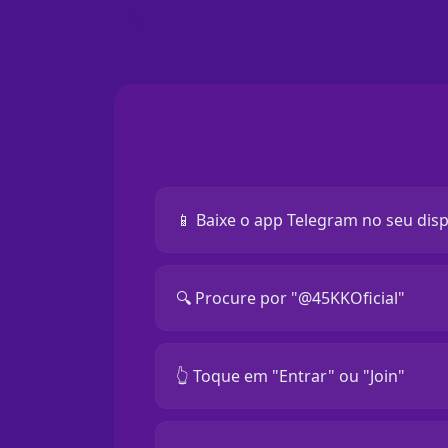
📱 Baixe o app Telegram no seu disp
🔍 Procure por "@45KKOficial"
👆 Toque em "Entrar" ou "Join"