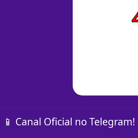
📱 Canal Oficial no Telegram!