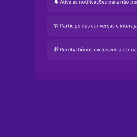
🔔 Ative as notificações para não p
💬 Participe das conversas e interaj
🎁 Receba bônus exclusivos autom