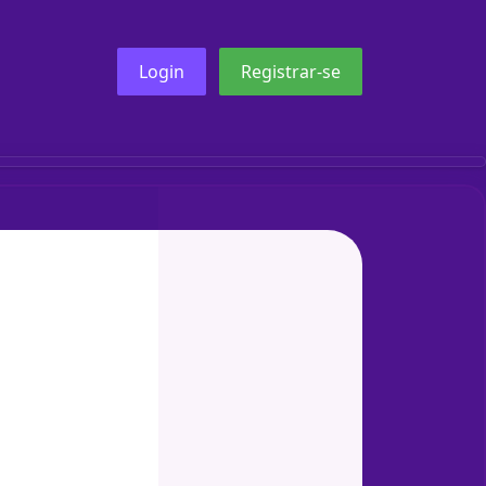
Login
Registrar-se