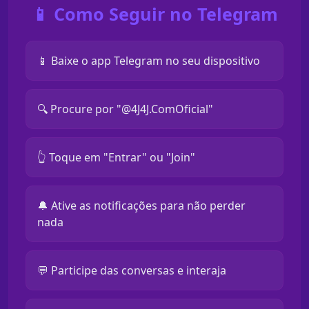
📱 Como Seguir no Telegram
📱 Baixe o app Telegram no seu dispositivo
🔍 Procure por "@4J4J.ComOficial"
👆 Toque em "Entrar" ou "Join"
🔔 Ative as notificações para não perder
nada
💬 Participe das conversas e interaja