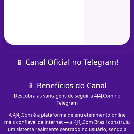
📱 Canal Oficial no Telegram!
📱 Benefícios do Canal
Descubra as vantagens de seguir a 4J4J.Com no
Telegram
A 4J4J.Com é a plataforma de entretenimento online
mais confiável da internet — a 4J4J.Com Brasil construiu
um sistema realmente centrado no usuário, sendo a