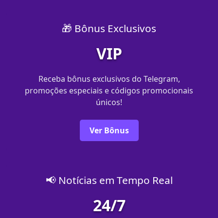
🎁 Bônus Exclusivos
VIP
Receba bônus exclusivos do Telegram,
promoções especiais e códigos promocionais
únicos!
Ver Bônus
📢 Notícias em Tempo Real
24/7