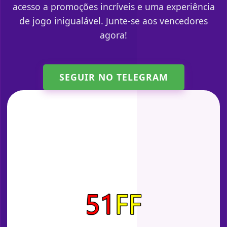
acesso a promoções incríveis e uma experiência
de jogo inigualável. Junte-se aos vencedores
agora!
SEGUIR NO TELEGRAM