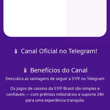
📱 Canal Oficial no Telegram!
📱 Benefícios do Canal
Descubra as vantagens de seguir a 51FF no Telegram
Os jogos de cassino da 51FF Brasil são simples e
confiáveis — com prêmios milionários e suporte 24h
para uma experiência tranquila.