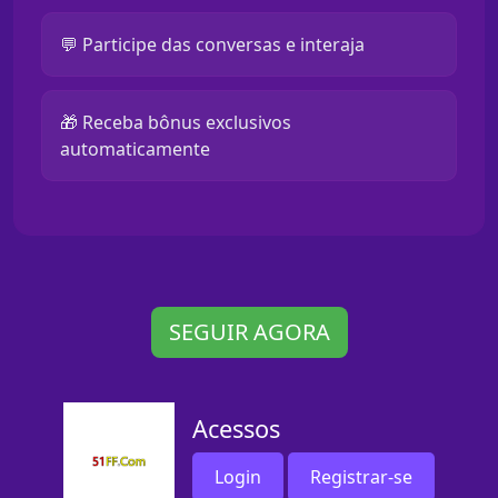
💬 Participe das conversas e interaja
🎁 Receba bônus exclusivos
automaticamente
SEGUIR AGORA
Acessos
Login
Registrar-se