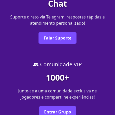
Chat
Suporte direto via Telegram, respostas rápidas e
atendimento personalizado!
Falar Suporte
👥 Comunidade VIP
1000+
Junte-se a uma comunidade exclusiva de
jogadores e compartilhe experiências!
Entrar Grupo