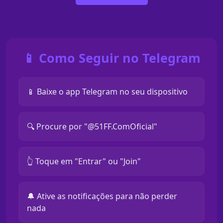
📱 Como Seguir no Telegram
📱 Baixe o app Telegram no seu dispositivo
🔍 Procure por "@51FF.ComOficial"
👆 Toque em "Entrar" ou "Join"
🔔 Ative as notificações para não perder
nada