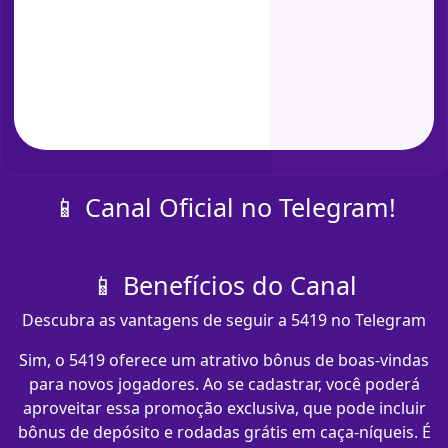
📱 Canal Oficial no Telegram!
📱 Benefícios do Canal
Descubra as vantagens de seguir a 5419 no Telegram
Sim, o 5419 oferece um atrativo bônus de boas-vindas
para novos jogadores. Ao se cadastrar, você poderá
aproveitar essa promoção exclusiva, que pode incluir
bônus de depósito e rodadas grátis em caça-níqueis. É