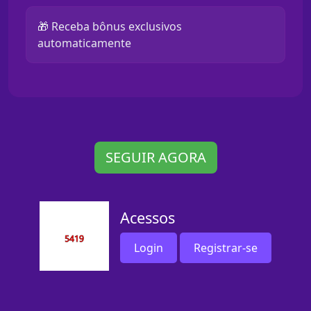
🎁 Receba bônus exclusivos
automaticamente
SEGUIR AGORA
Acessos
Login
Registrar-se