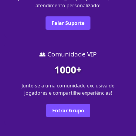
atendimento personalizado!
Falar Suporte
👥 Comunidade VIP
1000+
Junte-se a uma comunidade exclusiva de
jogadores e compartilhe experiências!
Entrar Grupo