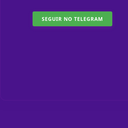
SEGUIR NO TELEGRAM