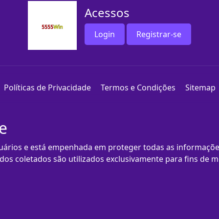
Acessos
Login
Registrar-se
Políticas de Privacidade
Termos e Condições
Sitemap
de
suários e está empenhada em proteger todas as informaçõe
os coletados são utilizados exclusivamente para fins de m