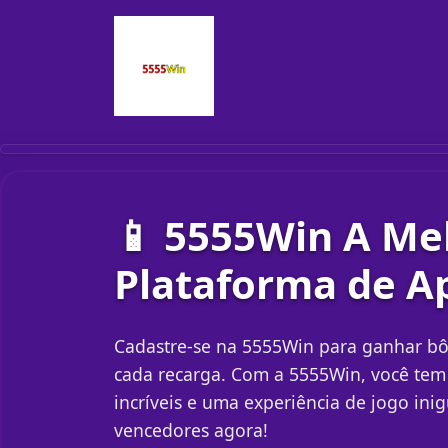
📱 5555Win A Me
Plataforma de A
Cadastre-se na 5555Win para ganhar bô
cada recarga. Com a 5555Win, você tem
incríveis e uma experiência de jogo inig
vencedores agora!