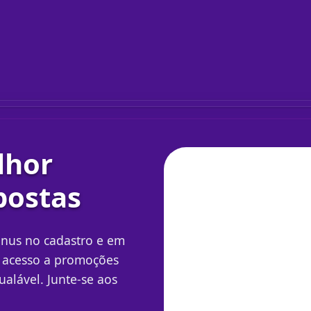
lhor
postas
nus no cadastro e em
 acesso a promoções
ualável. Junte-se aos