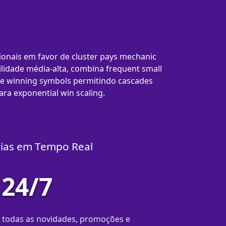
cionais em favor de cluster pays mechanic
lidade média-alta, combina frequent small
ove winning symbols permitindo cascades
ara exponential win scaling.
cias em Tempo Real
24/7
e todas as novidades, promoções e