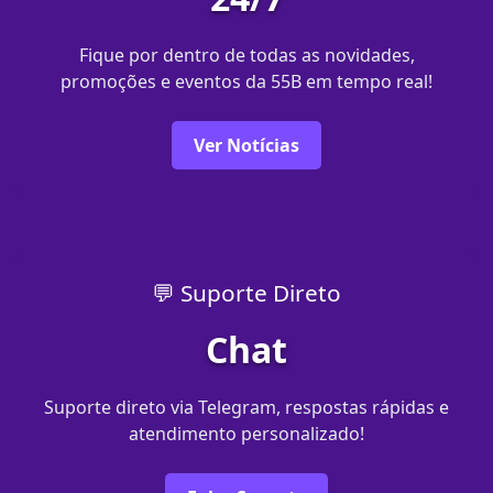
Fique por dentro de todas as novidades,
promoções e eventos da 55B em tempo real!
Ver Notícias
💬 Suporte Direto
Chat
Suporte direto via Telegram, respostas rápidas e
atendimento personalizado!