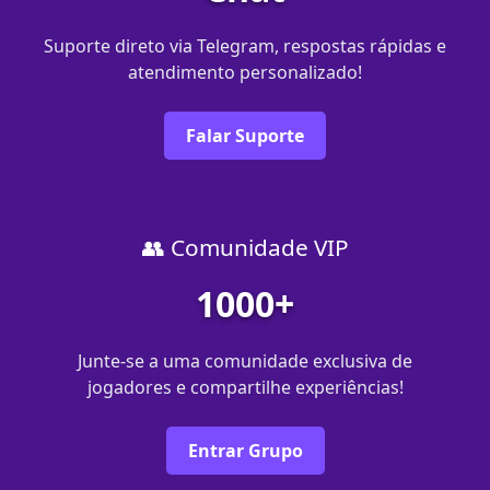
Suporte direto via Telegram, respostas rápidas e
atendimento personalizado!
Falar Suporte
👥 Comunidade VIP
1000+
Junte-se a uma comunidade exclusiva de
jogadores e compartilhe experiências!
Entrar Grupo