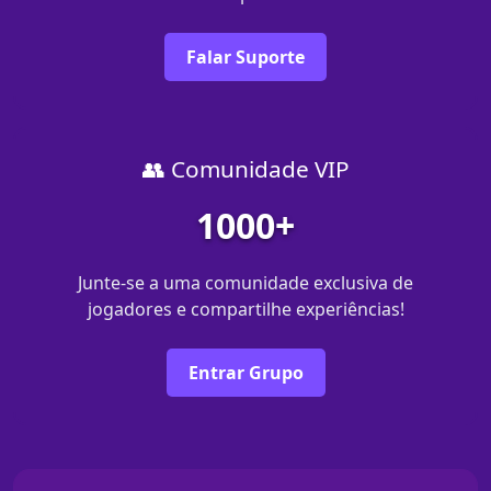
Falar Suporte
👥 Comunidade VIP
1000+
Junte-se a uma comunidade exclusiva de
jogadores e compartilhe experiências!
Entrar Grupo