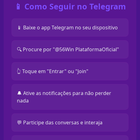
📱 Como Seguir no Telegram
📱 Baixe o app Telegram no seu dispositivo
🔍 Procure por "@56Win PlataformaOficial"
👆 Toque em "Entrar" ou "Join"
🔔 Ative as notificações para não perder
nada
💬 Participe das conversas e interaja