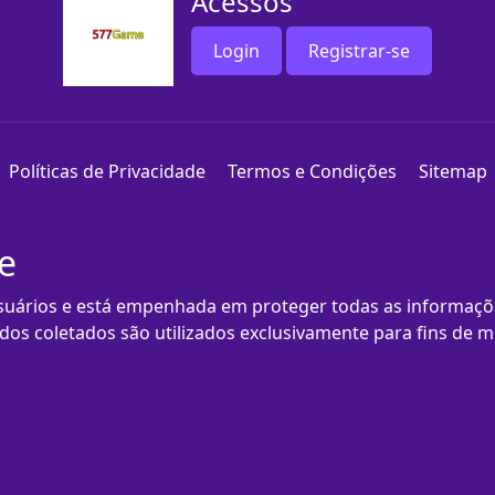
Acessos
Login
Registrar-se
Políticas de Privacidade
Termos e Condições
Sitemap
de
usuários e está empenhada em proteger todas as informaçõ
os coletados são utilizados exclusivamente para fins de m