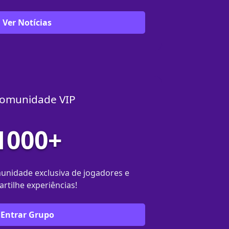
Ver Notícias
Comunidade VIP
1000+
unidade exclusiva de jogadores e
rtilhe experiências!
Entrar Grupo