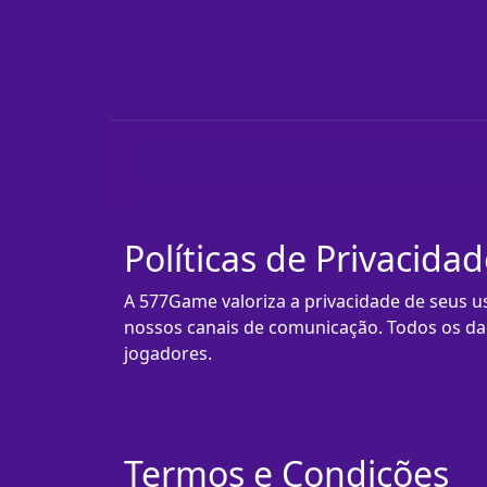
Políticas de Privacida
A 577Game valoriza a privacidade de seus 
nossos canais de comunicação. Todos os dad
jogadores.
Termos e Condições