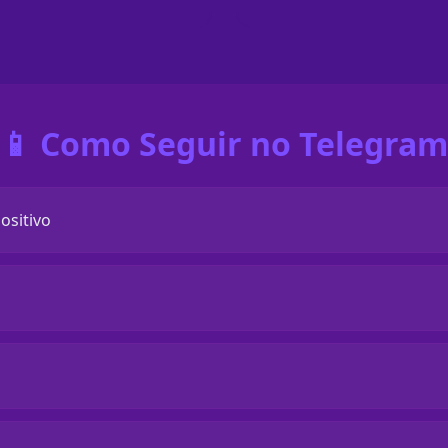
📱 Como Seguir no Telegram
ositivo