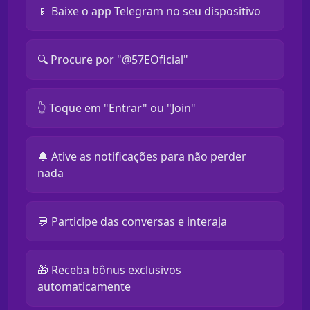
📱 Baixe o app Telegram no seu dispositivo
🔍 Procure por "@57EOficial"
👆 Toque em "Entrar" ou "Join"
🔔 Ative as notificações para não perder
nada
💬 Participe das conversas e interaja
🎁 Receba bônus exclusivos
automaticamente