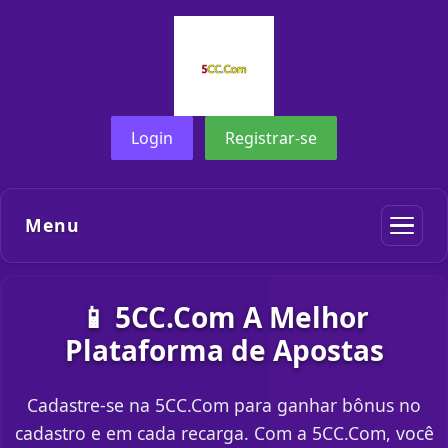
Login
Registrar-se
Menu
📱 5CC.Com A Melhor
Plataforma de Apostas
Cadastre-se na 5CC.Com para ganhar bônus no
cadastro e em cada recarga. Com a 5CC.Com, você