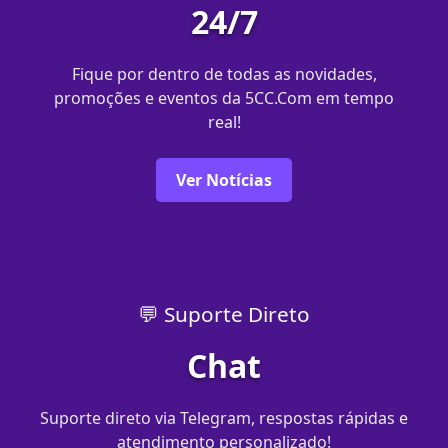
24/7
Fique por dentro de todas as novidades,
promoções e eventos da 5CC.Com em tempo
real!
Ver Notícias
💬 Suporte Direto
Chat
Suporte direto via Telegram, respostas rápidas e
atendimento personalizado!