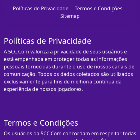
Políticas de Privacidade
Termos e Condições
Sitemap
Políticas de Privacidade
A 5CC.Com valoriza a privacidade de seus usuários e
está empenhada em proteger todas as informações
pessoais fornecidas durante o uso de nossos canais de
comunicação. Todos os dados coletados são utilizados
exclusivamente para fins de melhoria contínua da
experiência de nossos jogadores.
Termos e Condições
Os usuários da 5CC.Com concordam em respeitar todas