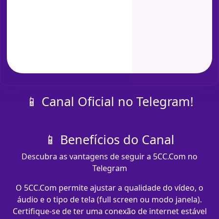
📱 Canal Oficial no Telegram!
📱 Benefícios do Canal
Descubra as vantagens de seguir a 5CC.Com no
Telegram
O 5CC.Com permite ajustar a qualidade do vídeo, o
áudio e o tipo de tela (full screen ou modo janela).
Certifique-se de ter uma conexão de internet estável