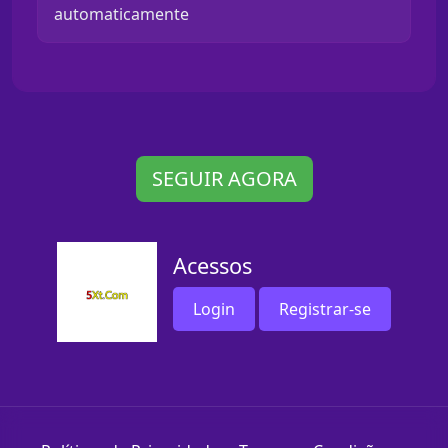
automaticamente
SEGUIR AGORA
Acessos
Login
Registrar-se