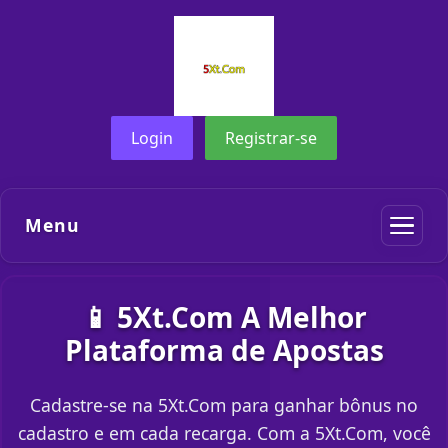
Login
Registrar-se
Menu
📱 5Xt.Com A Melhor
Plataforma de Apostas
Cadastre-se na 5Xt.Com para ganhar bônus no
cadastro e em cada recarga. Com a 5Xt.Com, você