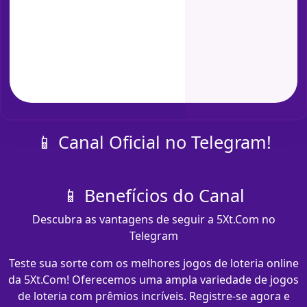
📱 Canal Oficial no Telegram!
📱 Benefícios do Canal
Descubra as vantagens de seguir a 5Xt.Com no
Telegram
Teste sua sorte com os melhores jogos de loteria online
da 5Xt.Com! Oferecemos uma ampla variedade de jogos
de loteria com prêmios incríveis. Registre-se agora e