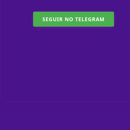
SEGUIR NO TELEGRAM