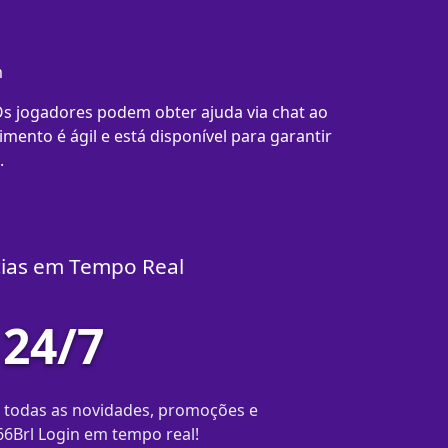
m
. Os jogadores podem obter ajuda via chat ao
mento é ágil e está disponível para garantir
.
cias em Tempo Real
24/7
e todas as novidades, promoções e
66Brl Login em tempo real!