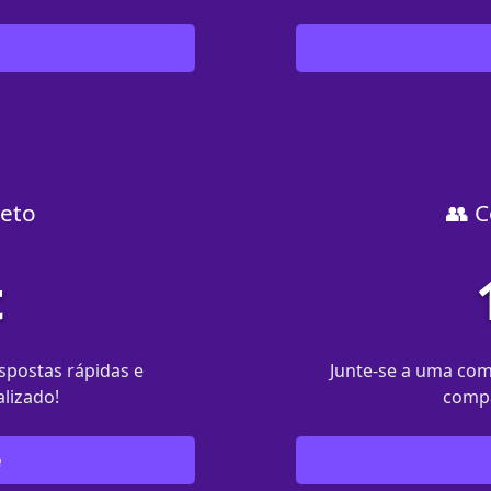
reto
👥 
t
espostas rápidas e
Junte-se a uma com
lizado!
compa
e