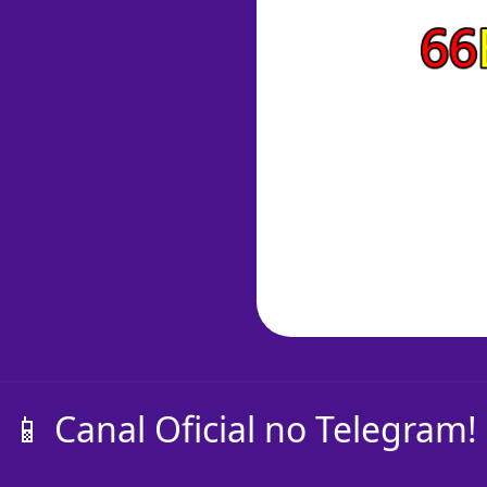
📱 Canal Oficial no Telegram!