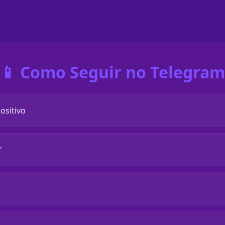
📱 Como Seguir no Telegram
ositivo
"