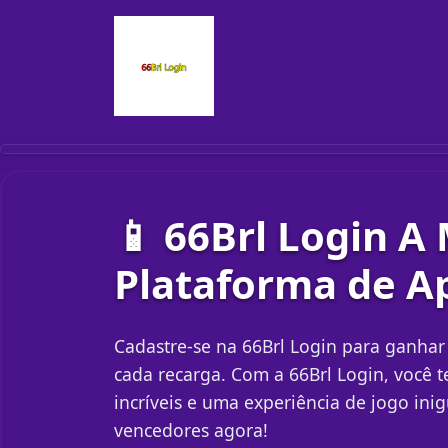
📱 66Brl Login A
Plataforma de A
Cadastre-se na 66Brl Login para ganha
cada recarga. Com a 66Brl Login, você
incríveis e uma experiência de jogo inig
vencedores agora!