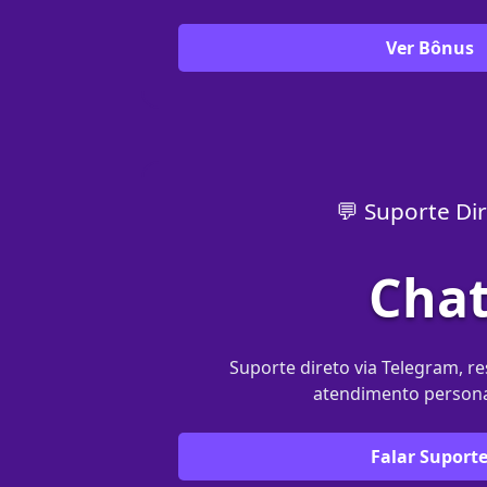
Ver Bônus
💬 Suporte Di
Cha
Suporte direto via Telegram, r
atendimento persona
Falar Suport