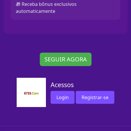
🎁 Receba bônus exclusivos
automaticamente
SEGUIR AGORA
Acessos
Login
Registrar-se