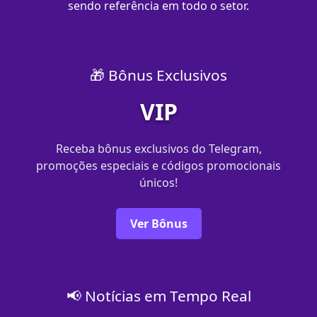
sendo referência em todo o setor.
🎁 Bônus Exclusivos
VIP
Receba bônus exclusivos do Telegram,
promoções especiais e códigos promocionais
únicos!
Ver Bônus
📢 Notícias em Tempo Real