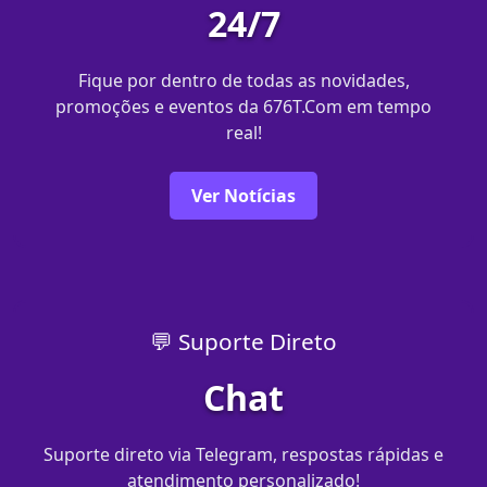
24/7
Fique por dentro de todas as novidades,
promoções e eventos da 676T.Com em tempo
real!
Ver Notícias
💬 Suporte Direto
Chat
Suporte direto via Telegram, respostas rápidas e
atendimento personalizado!