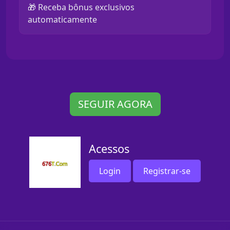
🎁 Receba bônus exclusivos
automaticamente
SEGUIR AGORA
Acessos
Login
Registrar-se