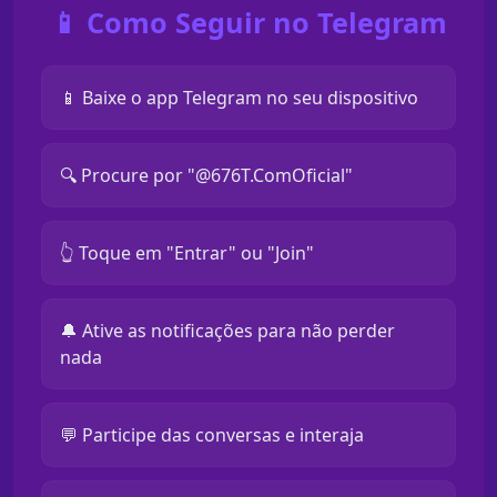
📱 Como Seguir no Telegram
📱 Baixe o app Telegram no seu dispositivo
🔍 Procure por "@676T.ComOficial"
👆 Toque em "Entrar" ou "Join"
🔔 Ative as notificações para não perder
nada
💬 Participe das conversas e interaja