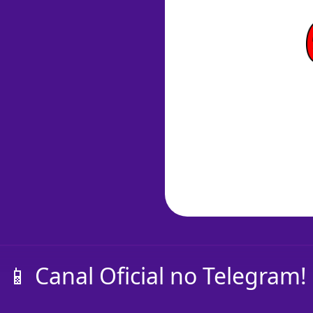
📱 Canal Oficial no Telegram!