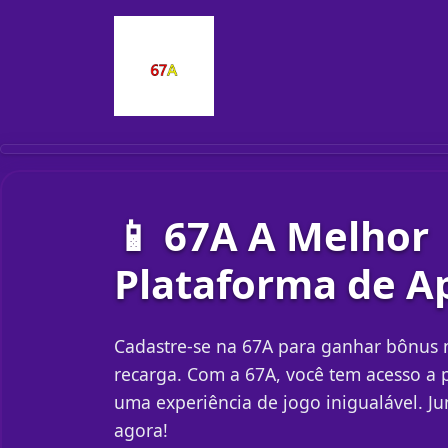
📱 67A A Melhor
Plataforma de A
Cadastre-se na 67A para ganhar bônus 
recarga. Com a 67A, você tem acesso a 
uma experiência de jogo inigualável. J
agora!