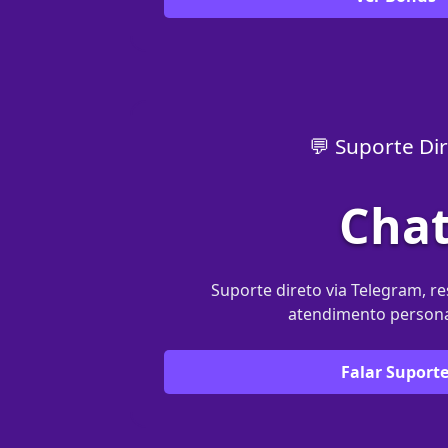
💬 Suporte Di
Cha
Suporte direto via Telegram, r
atendimento persona
Falar Suport