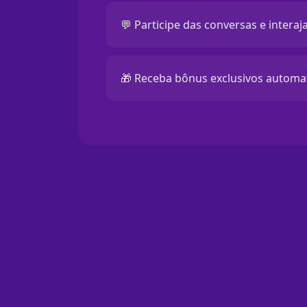
💬 Participe das conversas e interaj
🎁 Receba bônus exclusivos autom