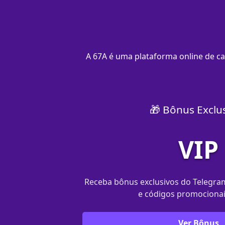
A 67A é uma plataforma online de cas
🎁 Bônus Exclu
VIP
Receba bônus exclusivos do Telegra
e códigos promocionai
Ver Bônus