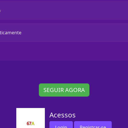
a
aticamente
SEGUIR AGORA
Acessos
Login
Registrar-se