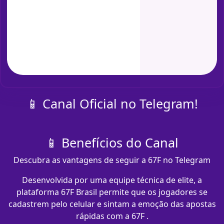
📱 Canal Oficial no Telegram!
📱 Benefícios do Canal
Descubra as vantagens de seguir a 67F no Telegram
Desenvolvida por uma equipe técnica de elite, a
plataforma 67F Brasil permite que os jogadores se
cadastrem pelo celular e sintam a emoção das apostas
rápidas com a 67F .