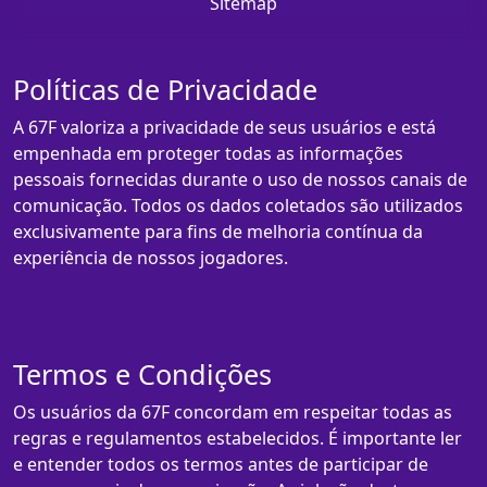
Sitemap
Políticas de Privacidade
A 67F valoriza a privacidade de seus usuários e está
empenhada em proteger todas as informações
pessoais fornecidas durante o uso de nossos canais de
comunicação. Todos os dados coletados são utilizados
exclusivamente para fins de melhoria contínua da
experiência de nossos jogadores.
Termos e Condições
Os usuários da 67F concordam em respeitar todas as
regras e regulamentos estabelecidos. É importante ler
e entender todos os termos antes de participar de