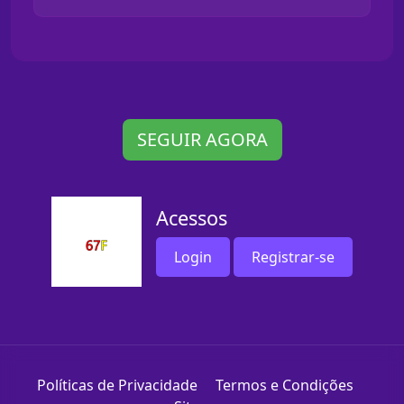
SEGUIR AGORA
Acessos
Login
Registrar-se
Políticas de Privacidade
Termos e Condições