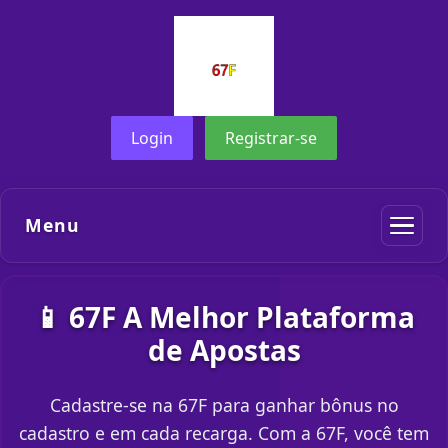
Login
Registrar-se
Menu
📱 67F A Melhor Plataforma
de Apostas
Cadastre-se na 67F para ganhar bônus no
cadastro e em cada recarga. Com a 67F, você tem