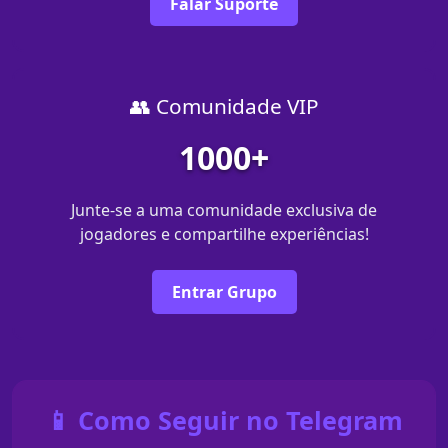
Falar Suporte
👥 Comunidade VIP
1000+
Junte-se a uma comunidade exclusiva de
jogadores e compartilhe experiências!
Entrar Grupo
📱 Como Seguir no Telegram