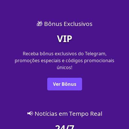
🎁 Bônus Exclusivos
VIP
Receba bônus exclusivos do Telegram,
promoções especiais e códigos promocionais
únicos!
Ver Bônus
📢 Notícias em Tempo Real
24/7