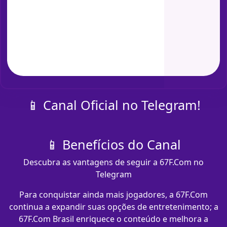
📱 Canal Oficial no Telegram!
📱 Benefícios do Canal
Descubra as vantagens de seguir a 67F.Com no
Telegram
Para conquistar ainda mais jogadores, a 67F.Com
continua a expandir suas opções de entretenimento; a
67F.Com Brasil enriquece o conteúdo e melhora a