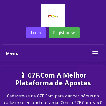
Login
Registrar-se
Menu
📱 67F.Com A Melhor
Plataforma de Apostas
Cadastre-se na 67F.Com para ganhar bônus no
cadastro e em cada recarga. Com a 67F.Com, você