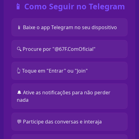
📱 Como Seguir no Telegram
📱 Baixe o app Telegram no seu dispositivo
🔍 Procure por "@67F.ComOficial"
👆 Toque em "Entrar" ou "Join"
🔔 Ative as notificações para não perder
nada
💬 Participe das conversas e interaja