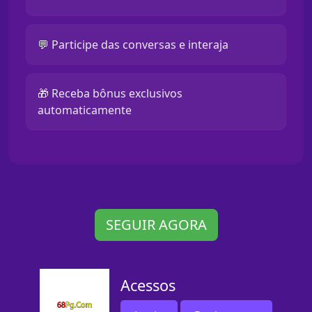
💬 Participe das conversas e interaja
🎁 Receba bônus exclusivos
automaticamente
SEGUIR AGORA
Acessos