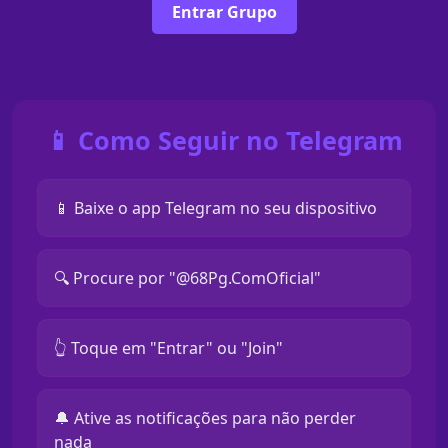
Entrar Grupo
📱 Como Seguir no Telegram
📱 Baixe o app Telegram no seu dispositivo
🔍 Procure por "@68Pg.ComOficial"
👆 Toque em "Entrar" ou "Join"
🔔 Ative as notificações para não perder
nada