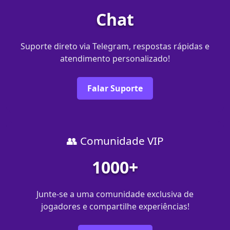
Chat
Suporte direto via Telegram, respostas rápidas e
atendimento personalizado!
Falar Suporte
👥 Comunidade VIP
1000+
Junte-se a uma comunidade exclusiva de
jogadores e compartilhe experiências!