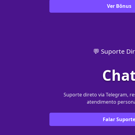
Ver Bônus
💬 Suporte Di
Cha
Suporte direto via Telegram, r
atendimento persona
Falar Suport