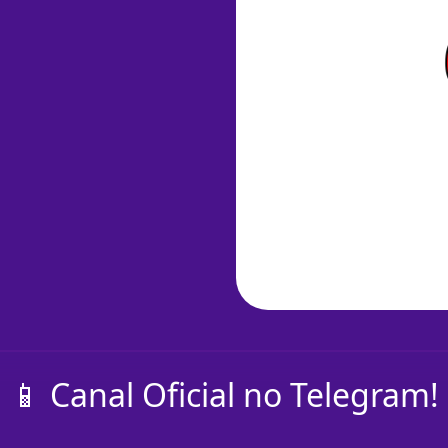
📱 Canal Oficial no Telegram!