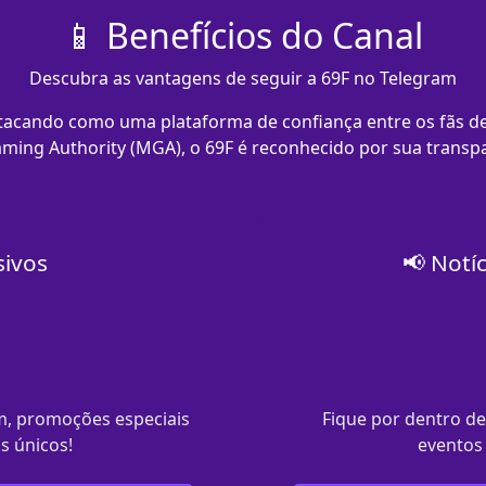
📱 Benefícios do Canal
Descubra as vantagens de seguir a 69F no Telegram
stacando como uma plataforma de confiança entre os fãs de
ing Authority (MGA), o 69F é reconhecido por sua transpa
sivos
📢 Notí
m, promoções especiais
Fique por dentro d
s únicos!
eventos