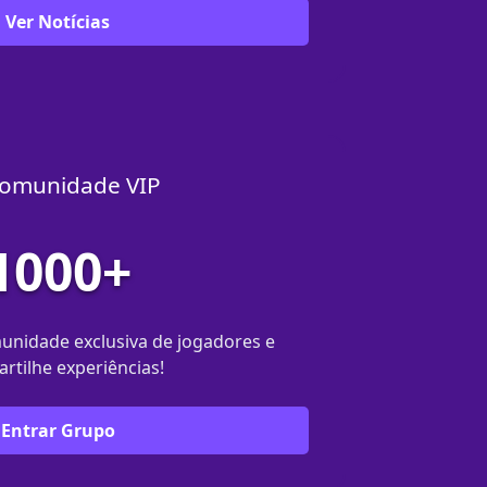
Ver Notícias
Comunidade VIP
1000+
unidade exclusiva de jogadores e
rtilhe experiências!
Entrar Grupo