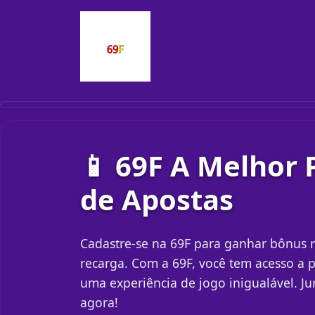
📱 69F A Melhor 
de Apostas
Cadastre-se na 69F para ganhar bônus 
recarga. Com a 69F, você tem acesso a p
uma experiência de jogo inigualável. J
agora!