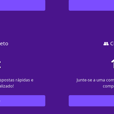
reto
👥 
t
espostas rápidas e
Junte-se a uma com
lizado!
compa
e