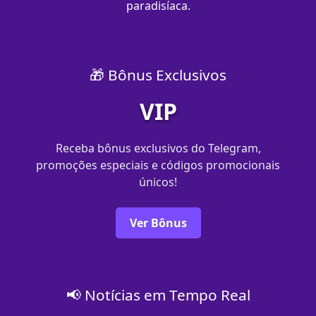
paradisíaca.
🎁 Bônus Exclusivos
VIP
Receba bônus exclusivos do Telegram,
promoções especiais e códigos promocionais
únicos!
Ver Bônus
📢 Notícias em Tempo Real