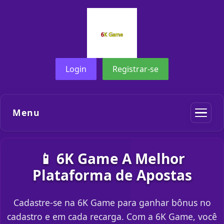
Login
Registrar-se
Menu
📱 6K Game A Melhor
Plataforma de Apostas
Cadastre-se na 6K Game para ganhar bônus no
cadastro e em cada recarga. Com a 6K Game, você