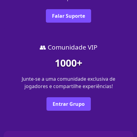
Falar Suporte
👥 Comunidade VIP
1000+
Junte-se a uma comunidade exclusiva de
jogadores e compartilhe experiências!
Entrar Grupo