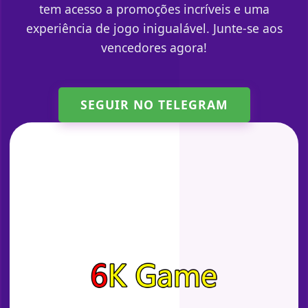
tem acesso a promoções incríveis e uma
experiência de jogo inigualável. Junte-se aos
vencedores agora!
SEGUIR NO TELEGRAM