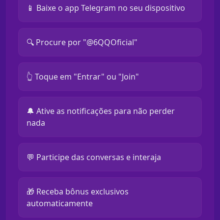
📱 Baixe o app Telegram no seu dispositivo
🔍 Procure por "@6QQOficial"
👆 Toque em "Entrar" ou "Join"
🔔 Ative as notificações para não perder
nada
💬 Participe das conversas e interaja
🎁 Receba bônus exclusivos
automaticamente