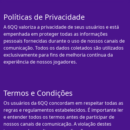
Políticas de Privacidade
A 6QQ valoriza a privacidade de seus usuários e está
empenhada em proteger todas as informações
pessoais fornecidas durante o uso de nossos canais de
comunicação. Todos os dados coletados são utilizados
exclusivamente para fins de melhoria contínua da
experiência de nossos jogadores.
Termos e Condições
Os usuários da 6QQ concordam em respeitar todas as
regras e regulamentos estabelecidos. É importante ler
e entender todos os termos antes de participar de
nossos canais de comunicação. A violação destes