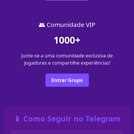
👥 Comunidade VIP
1000+
Junte-se a uma comunidade exclusiva de
jogadores e compartilhe experiências!
Entrar Grupo
📱 Como Seguir no Telegram