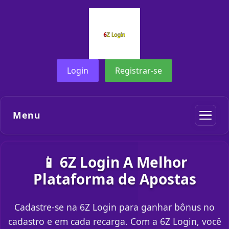
Login
Registrar-se
Menu
📱 6Z Login A Melhor
Plataforma de Apostas
Cadastre-se na 6Z Login para ganhar bônus no
cadastro e em cada recarga. Com a 6Z Login, você