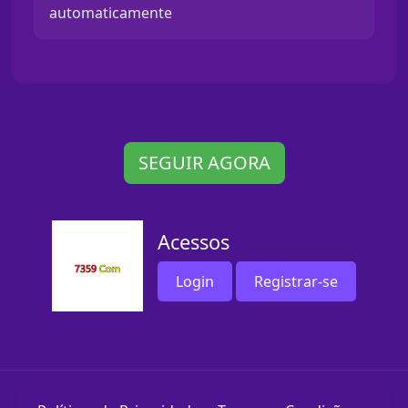
automaticamente
SEGUIR AGORA
Acessos
Login
Registrar-se