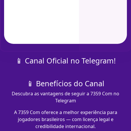
📱 Canal Oficial no Telegram!
📱 Benefícios do Canal
Descubra as vantagens de seguir a 7359 Com no
Telegram
A 7359 Com oferece a melhor experiência para
jogadores brasileiros — com licença legal e
credibilidade internacional.