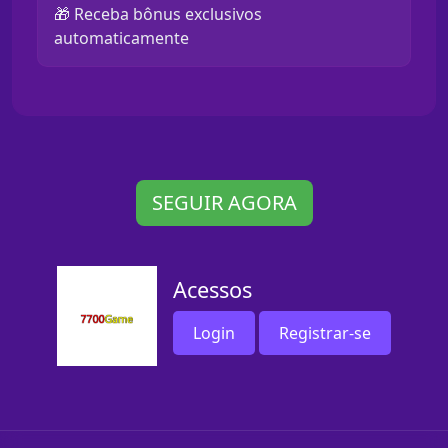
🎁 Receba bônus exclusivos
automaticamente
SEGUIR AGORA
Acessos
Login
Registrar-se