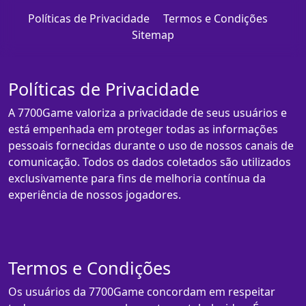
Políticas de Privacidade
Termos e Condições
Sitemap
Políticas de Privacidade
A 7700Game valoriza a privacidade de seus usuários e
está empenhada em proteger todas as informações
pessoais fornecidas durante o uso de nossos canais de
comunicação. Todos os dados coletados são utilizados
exclusivamente para fins de melhoria contínua da
experiência de nossos jogadores.
Termos e Condições
Os usuários da 7700Game concordam em respeitar