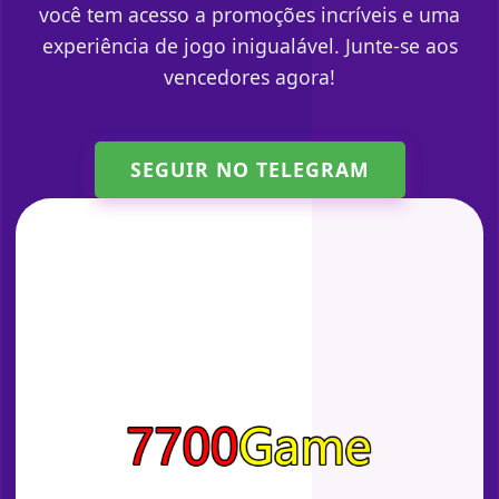
você tem acesso a promoções incríveis e uma
experiência de jogo inigualável. Junte-se aos
vencedores agora!
SEGUIR NO TELEGRAM