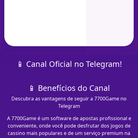
📱 Canal Oficial no Telegram!
📱 Benefícios do Canal
Descubra as vantagens de seguir a 7700Game no
Telegram
A 7700Game é um software de apostas profissional e
conveniente, onde você pode desfrutar dos jogos de
cassino mais populares e de um serviço premium na