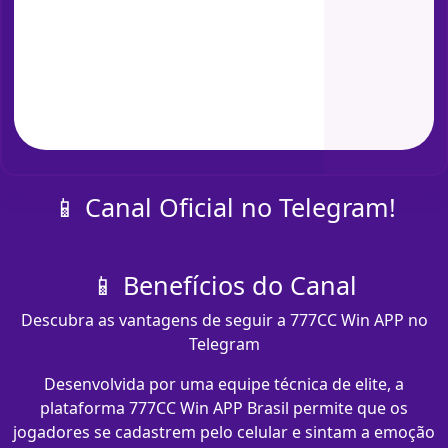
📱 Canal Oficial no Telegram!
📱 Benefícios do Canal
Descubra as vantagens de seguir a 777CC Win APP no
Telegram
Desenvolvida por uma equipe técnica de elite, a
plataforma 777CC Win APP Brasil permite que os
jogadores se cadastrem pelo celular e sintam a emoção