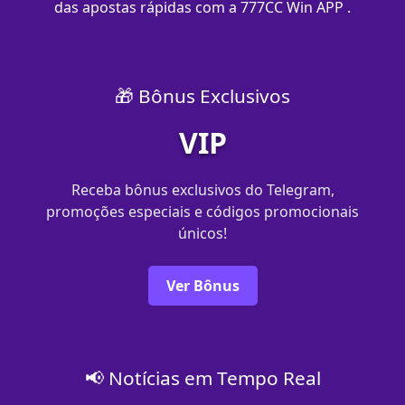
das apostas rápidas com a 777CC Win APP .
🎁 Bônus Exclusivos
VIP
Receba bônus exclusivos do Telegram,
promoções especiais e códigos promocionais
únicos!
Ver Bônus
📢 Notícias em Tempo Real