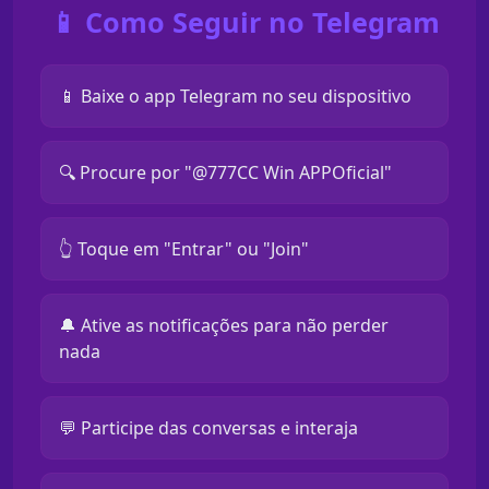
📱 Como Seguir no Telegram
📱 Baixe o app Telegram no seu dispositivo
🔍 Procure por "@777CC Win APPOficial"
👆 Toque em "Entrar" ou "Join"
🔔 Ative as notificações para não perder
nada
💬 Participe das conversas e interaja