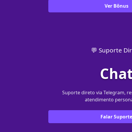
Ver Bônus
💬 Suporte Di
Cha
Suporte direto via Telegram, r
atendimento persona
Falar Suport