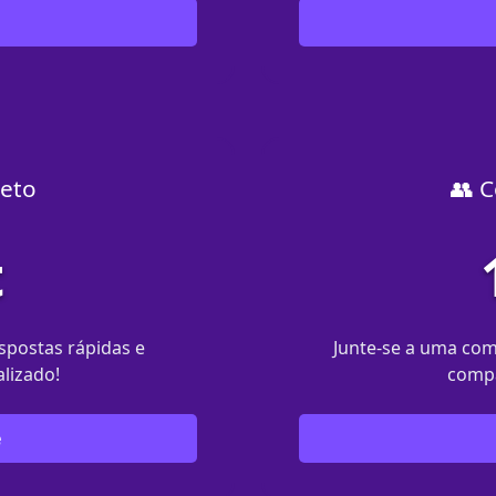
reto
👥 
t
espostas rápidas e
Junte-se a uma com
lizado!
compa
e