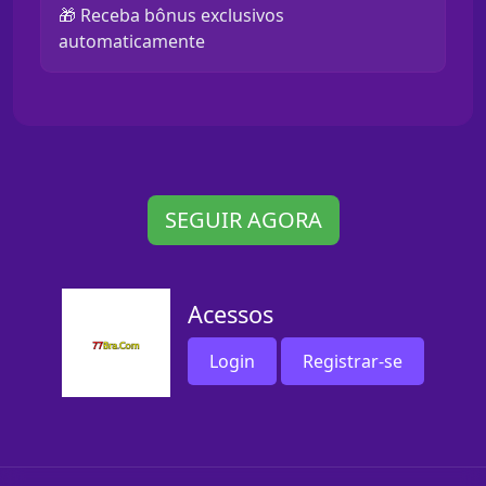
🎁 Receba bônus exclusivos
automaticamente
SEGUIR AGORA
Acessos
Login
Registrar-se