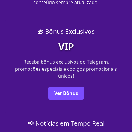
conteúdo sempre atualizado.
🎁 Bônus Exclusivos
VIP
Receba bônus exclusivos do Telegram,
promoções especiais e códigos promocionais
únicos!
Ver Bônus
📢 Notícias em Tempo Real