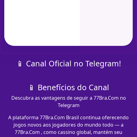
📱 Canal Oficial no Telegram!
📱 Benefícios do Canal
Descubra as vantagens de seguir a 77Bra.Com no
Telegram
A plataforma 77Bra.Com Brasil continua oferecendo
jogos novos aos jogadores do mundo todo — a
77Bra.Com , como cassino global, mantém seu