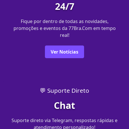
24/7
Fique por dentro de todas as novidades,
promoções e eventos da 77Bra.Com em tempo
real!
Ver Notícias
💬 Suporte Direto
Chat
Suporte direto via Telegram, respostas rápidas e
atendimento personalizado!