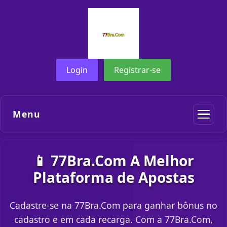
Login
Registrar-se
Menu
📱 77Bra.Com A Melhor
Plataforma de Apostas
Cadastre-se na 77Bra.Com para ganhar bônus no
cadastro e em cada recarga. Com a 77Bra.Com,