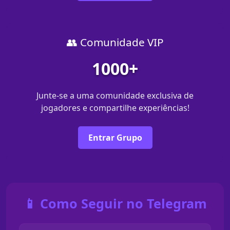
👥 Comunidade VIP
1000+
Junte-se a uma comunidade exclusiva de
jogadores e compartilhe experiências!
Entrar Grupo
📱 Como Seguir no Telegram