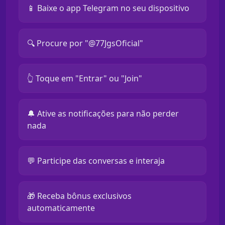
📱 Baixe o app Telegram no seu dispositivo
🔍 Procure por "@77JgsOficial"
👆 Toque em "Entrar" ou "Join"
🔔 Ative as notificações para não perder
nada
💬 Participe das conversas e interaja
🎁 Receba bônus exclusivos
automaticamente