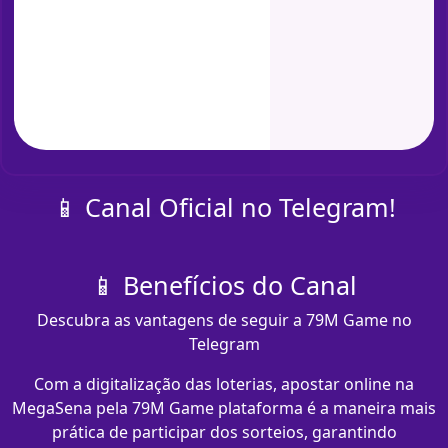
📱 Canal Oficial no Telegram!
📱 Benefícios do Canal
Descubra as vantagens de seguir a 79M Game no
Telegram
Com a digitalização das loterias, apostar online na
MegaSena pela 79M Game plataforma é a maneira mais
prática de participar dos sorteios, garantindo