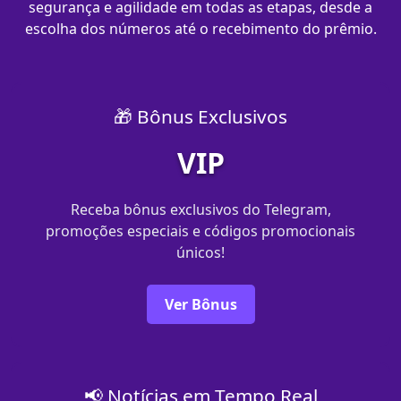
segurança e agilidade em todas as etapas, desde a
escolha dos números até o recebimento do prêmio.
🎁 Bônus Exclusivos
VIP
Receba bônus exclusivos do Telegram,
promoções especiais e códigos promocionais
únicos!
Ver Bônus
📢 Notícias em Tempo Real