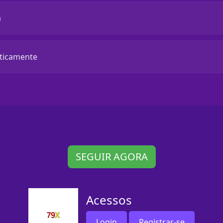
a
aticamente
SEGUIR AGORA
Acessos
Login
Registrar-se