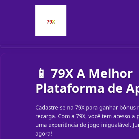
📱 79X A Melhor
Plataforma de A
Cadastre-se na 79X para ganhar bônus 
recarga. Com a 79X, você tem acesso a 
uma experiência de jogo inigualável. J
agora!