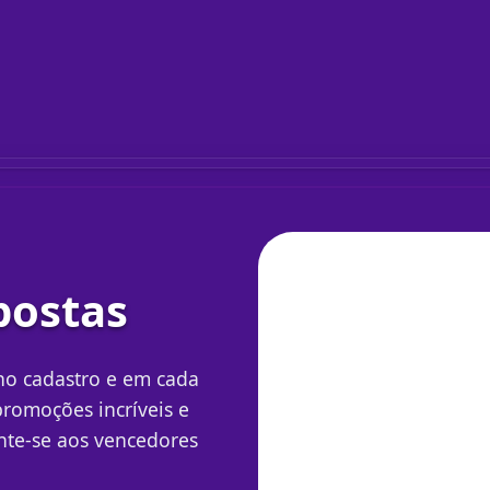
postas
no cadastro e em cada
promoções incríveis e
unte-se aos vencedores