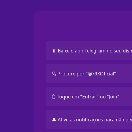
📱 Baixe o app Telegram no seu disp
🔍 Procure por "@79XOficial"
👆 Toque em "Entrar" ou "Join"
🔔 Ative as notificações para não p