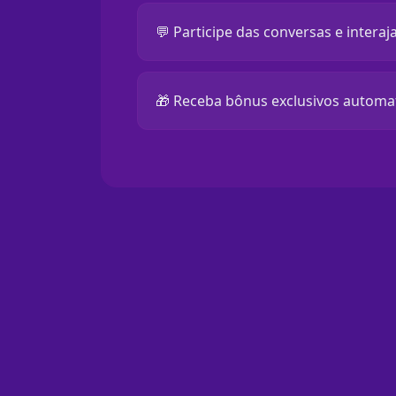
💬 Participe das conversas e interaj
🎁 Receba bônus exclusivos autom