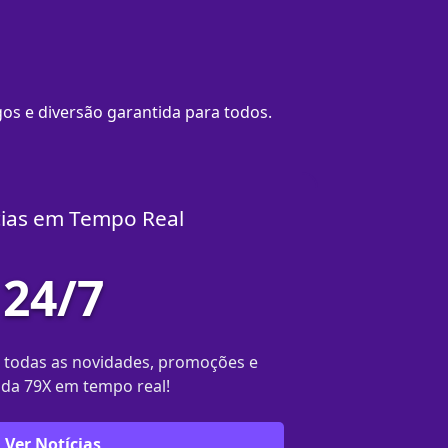
os e diversão garantida para todos.
cias em Tempo Real
24/7
e todas as novidades, promoções e
 da 79X em tempo real!
Ver Notícias