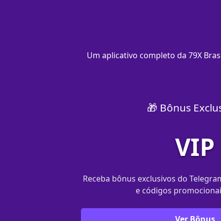
Um aplicativo completo da 79X Bras
🎁 Bônus Exclu
VIP
Receba bônus exclusivos do Telegra
e códigos promocionai
Ver Bônus