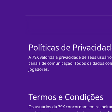
Políticas de Privacida
A 79X valoriza a privacidade de seus usuár
canais de comunicação. Todos os dados cole
jogadores.
Termos e Condições
Os usuários da 79X concordam em respeitar 