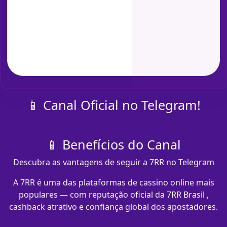
📱 Canal Oficial no Telegram!
📱 Benefícios do Canal
Descubra as vantagens de seguir a 7RR no Telegram
A 7RR é uma das plataformas de cassino online mais
populares — com reputação oficial da 7RR Brasil ,
cashback atrativo e confiança global dos apostadores.