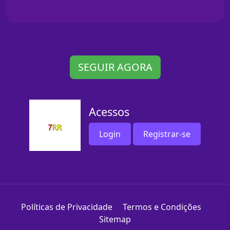
SEGUIR AGORA
Acessos
Login
Registrar-se
Políticas de Privacidade
Termos e Condições
Sitemap