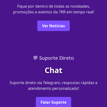
Fique por dentro de todas as novidades,
promoções e eventos da 7RR em tempo real!
Ver Notícias
💬 Suporte Direto
Chat
Suporte direto via Telegram, respostas rápidas e
atendimento personalizado!
Falar Suporte