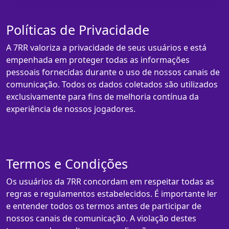
Políticas de Privacidade
A 7RR valoriza a privacidade de seus usuários e está
empenhada em proteger todas as informações
pessoais fornecidas durante o uso de nossos canais de
comunicação. Todos os dados coletados são utilizados
exclusivamente para fins de melhoria contínua da
experiência de nossos jogadores.
Termos e Condições
Os usuários da 7RR concordam em respeitar todas as
regras e regulamentos estabelecidos. É importante ler
e entender todos os termos antes de participar de
nossos canais de comunicação. A violação destes