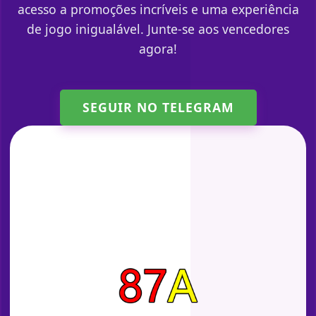
acesso a promoções incríveis e uma experiência
de jogo inigualável. Junte-se aos vencedores
agora!
SEGUIR NO TELEGRAM