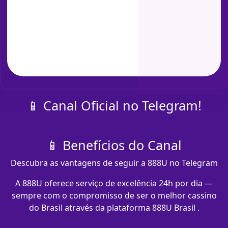
📱 Canal Oficial no Telegram!
📱 Benefícios do Canal
Descubra as vantagens de seguir a 888U no Telegram
A 888U oferece serviço de excelência 24h por dia —
sempre com o compromisso de ser o melhor cassino
do Brasil através da plataforma 888U Brasil .