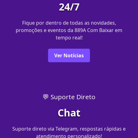
24/7
Fique por dentro de todas as novidades,
promoções e eventos da 889A Com Baixar em
tempo real!
Ver Notícias
💬 Suporte Direto
Chat
Suporte direto via Telegram, respostas rápidas e
atendimento personalizado!