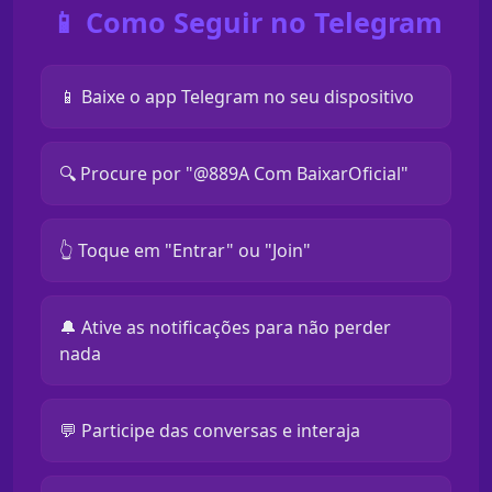
📱 Como Seguir no Telegram
📱 Baixe o app Telegram no seu dispositivo
🔍 Procure por "@889A Com BaixarOficial"
👆 Toque em "Entrar" ou "Join"
🔔 Ative as notificações para não perder
nada
💬 Participe das conversas e interaja