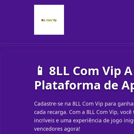
📱 8LL Com Vip 
Plataforma de A
Cadastre-se na 8LL Com Vip para ganha
cada recarga. Com a 8LL Com Vip, você
incríveis e uma experiência de jogo inig
vencedores agora!