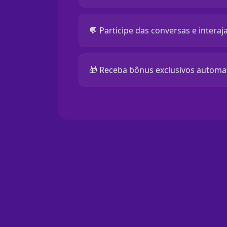
💬 Participe das conversas e interaj
🎁 Receba bônus exclusivos autom