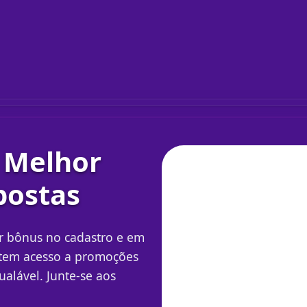
A Melhor
postas
r bônus no cadastro e em
 tem acesso a promoções
ualável. Junte-se aos