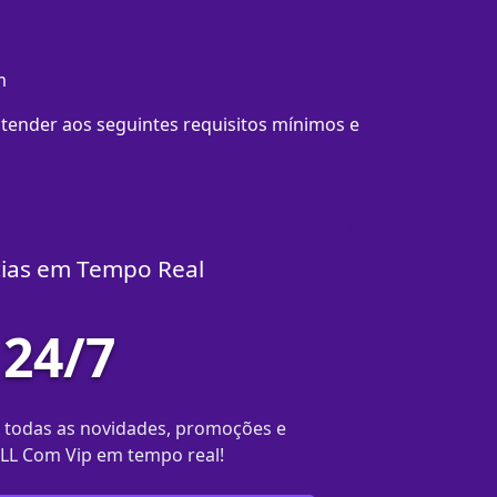
m
atender aos seguintes requisitos mínimos e
cias em Tempo Real
24/7
e todas as novidades, promoções e
8LL Com Vip em tempo real!