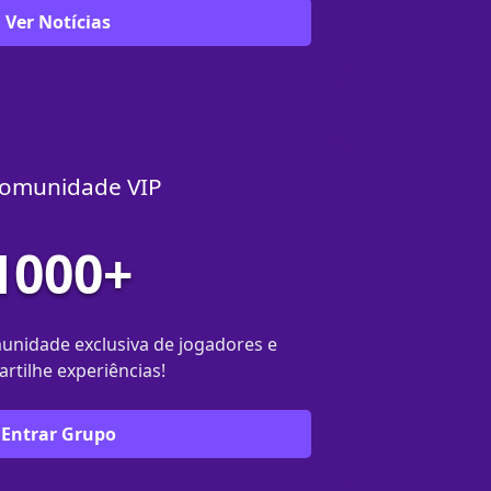
Ver Notícias
Comunidade VIP
1000+
unidade exclusiva de jogadores e
rtilhe experiências!
Entrar Grupo