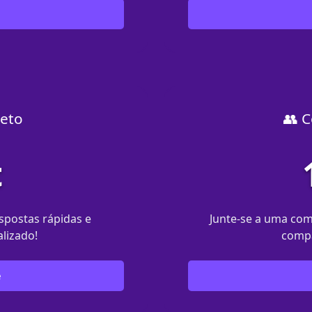
reto
👥 
t
espostas rápidas e
Junte-se a uma com
lizado!
compa
e