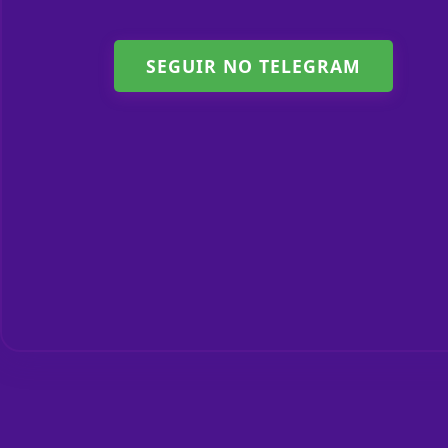
SEGUIR NO TELEGRAM