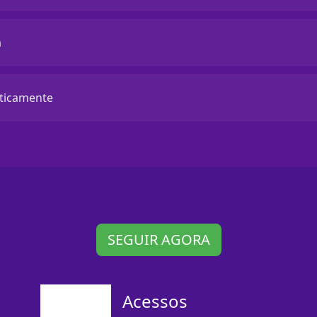
a
aticamente
SEGUIR AGORA
Acessos